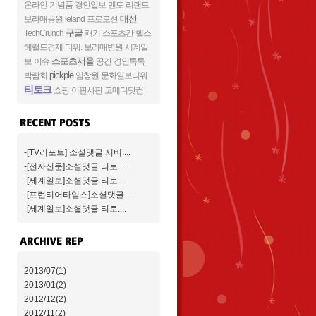
온라인
기념품
경인일보
멘토
리랜드
대선
보라매공원
leland
프로모션
구글
TechCrunch
패기
스포츠칸
헬스
헤럴드경제
티워.
보라매병원
세계일
스포츠서울
보
이슈
공간
경인톡톡
pickple
박람회
임창원
문화일보티워
티토크
쇼핑
이판사판
코메디닷컴
-[TV리포트] 소셜댓글 서비....
-[전자신문]소셜댓글 티토....
-[세계일보]소셜댓글 티토....
-[프런티어타임스]소셜댓글....
-[세계일보]소셜댓글 티토....
2013/07(1)
2013/01(2)
2012/12(2)
2012/11(2)