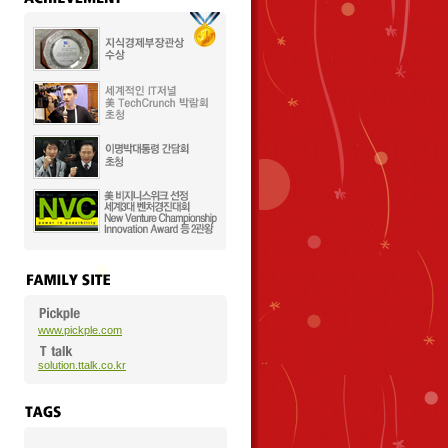
www.pickple.com
solution.ttalk.co.kr