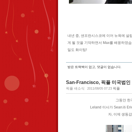
내년 중, 샌프란시스코에 이어 뉴욕에 설립
게 될 것을 기약하면서 Max를 배웅하였습
일도 화이팅!
받은 트랙백이 없고
,
댓글이 없습니다.
San-Francisco, 픽플 미국법
픽플 새소식
픽플
2011/08/05 07:23
그동안 한
Leland 이사가 Sean과
자, 이제 생동