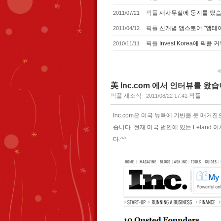
픽플
새사무실에 둥지를 텄습
2011/07/21
픽플
신개념 앱스토어 "앱테
2011/04/12
픽플
Invest Korea에 
2010/11/11
◀
美 Inc.com 에서 인터뷰를 왔습
픽플 새소식
픽플
2011/08/22 17:41
Inc.com은 미국 뉴욕에 기반을 둔 매거진으
습니다. 현재 미국 법인에 있는 Lelan
다.^^