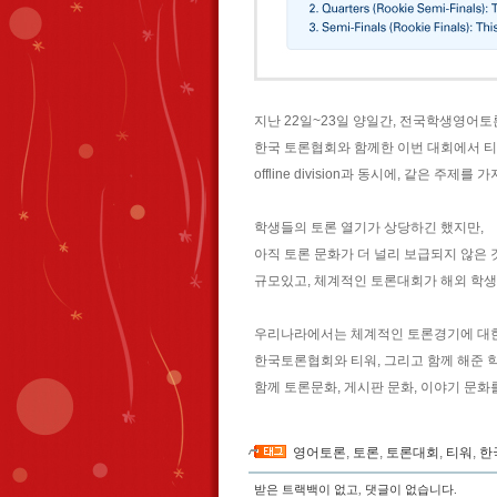
지난 22일~23일 양일간, 전국학생영어
한국 토론협회와 함께한 이번 대회에서 티워는 o
offline division과 동시에, 같은 주
학생들의 토론 열기가 상당하긴 했지만,
아직 토론 문화가 더 널리 보급되지 않은 
규모있고, 체계적인 토론대회가 해외 학생
우리나라에서는 체계적인 토론경기에 대한
한국토론협회와 티워, 그리고 함께 해준 
함께 토론문화, 게시판 문화, 이야기 문화
영어토론
,
토론
,
토론대회
,
티워
,
한
받은 트랙백이 없고
,
댓글이 없습니다.