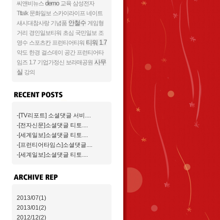
demo
씨앤비뉴스
교육
삼성전자
Tttalk
문화일보
스카이라이프
네이트
안철수
새시대참사랑
기념품
게임형
거리
경인일보티워
초심
국민일보
조
티워 1.7
영수
스포츠칸
프런티어티워
약도
한경
걸스데이
공간
프런티어타
사무
임즈
1.7
기업가정신
보라매공원
실
강의
-[TV리포트] 소셜댓글 서비....
-[전자신문]소셜댓글 티토....
-[세계일보]소셜댓글 티토....
-[프런티어타임스]소셜댓글....
-[세계일보]소셜댓글 티토....
2013/07(1)
2013/01(2)
2012/12(2)