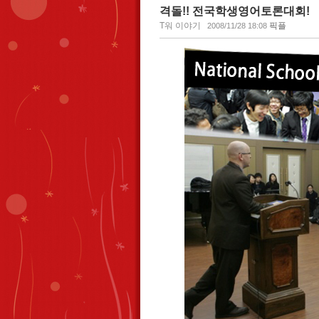
격돌!! 전국학생영어토론대회!
T워 이야기
픽플
2008/11/28 18:08