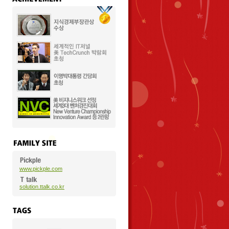
www.pickple.com
solution.ttalk.co.kr