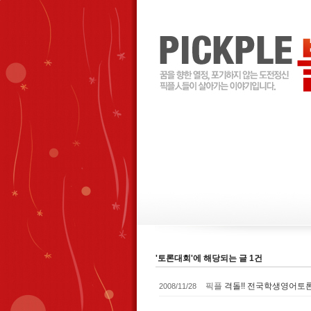
'토론대회'에 해당되는 글 1건
픽플
격돌!! 전국학생영어토
2008/11/28