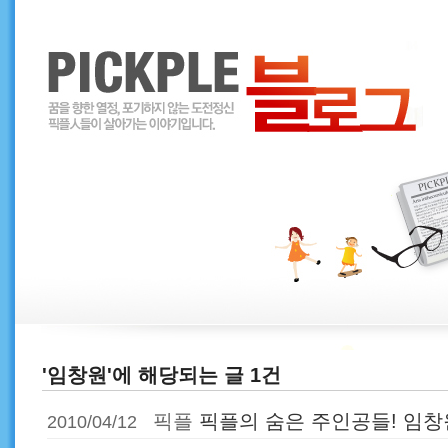
'임창원'에 해당되는 글 1건
픽플
픽플의 숨은 주인공들! 임
2010/04/12