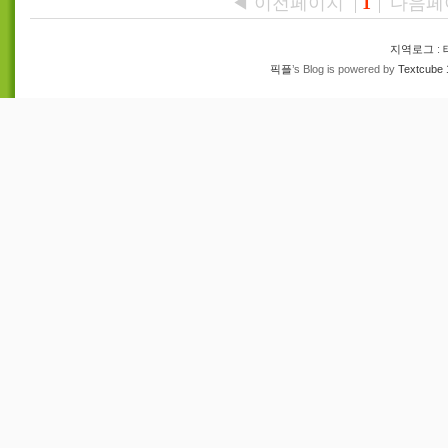
◀ 이전페이지
다음페
1
지역로그
:
픽플
’s Blog is powered by
Textcube 1