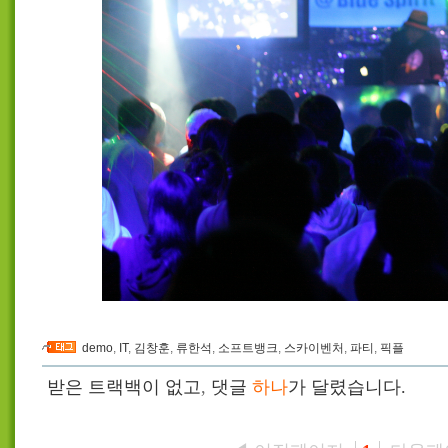
demo
,
IT
,
김창훈
,
류한석
,
소프트뱅크
,
스카이벤처
,
파티
,
픽플
받은 트랙백이 없고
,
댓글
하나
가 달렸습니다.