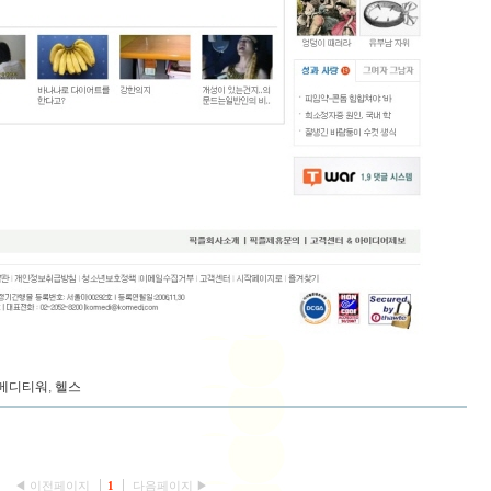
메디티워
,
헬스
◀ 이전페이지
1
다음페이지 ▶