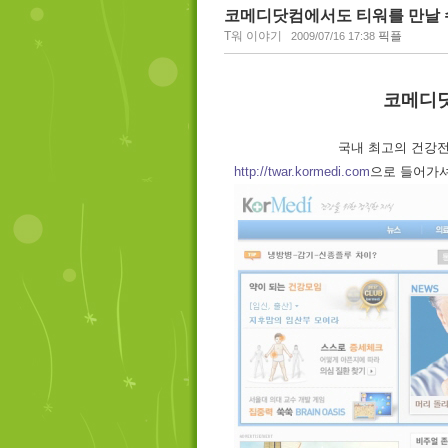
코메디닷컴에서도 티워를 만날 
T워 이야기
픽플
2009/07/16 17:38
코메디닷
국내 최고의 건강
http://twar.kormedi.com
으로 들어가셔