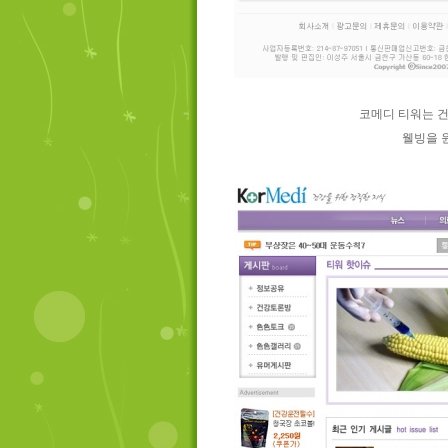
코메디 티워는 건
웰빙을 