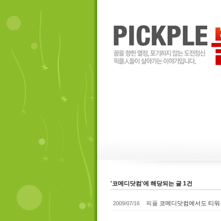
'코메디닷컴'에 해당되는 글 1건
픽플
코메디닷컴에서도 티워를
2009/07/16