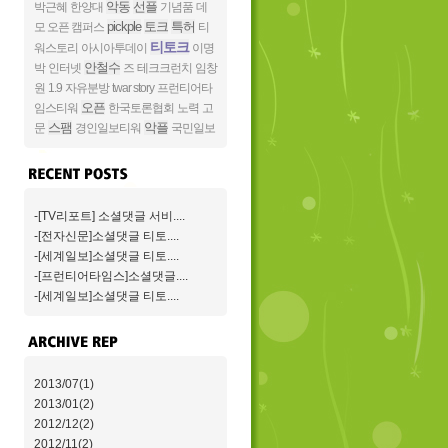
악동
선플
박근혜
한양대
기념품
데
pickple
토크
특허
모 오픈 캠퍼스
티
티토크
워스토리
아시아투데이
이명
안철수
박
인터넷
즈
테크크런치
임창
원
1.9
자유분방
twar story
프런티어타
오픈
임스티워
한국토론협회
노력
고
스팸
악플
문
경인일보티워
국민일보
-[TV리포트] 소셜댓글 서비....
-[전자신문]소셜댓글 티토....
-[세계일보]소셜댓글 티토....
-[프런티어타임스]소셜댓글....
-[세계일보]소셜댓글 티토....
2013/07(1)
2013/01(2)
2012/12(2)
2012/11(2)