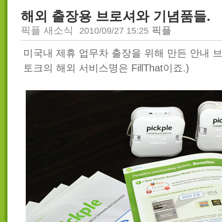
해외 출장용 브로셔와 기념품들.
픽플 새소식
픽플
2010/09/27 15:25
미국내 제휴 업무차 출장을 위해 만든 안내 브
토크의 해외 서비스명은 FillThat이죠.)