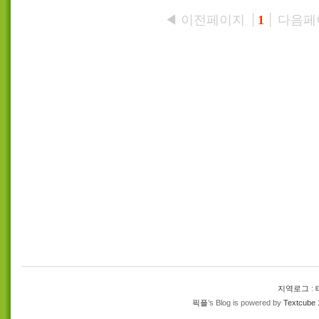
◀ 이전페이지
다음페
1
지역로그
:
픽플
’s Blog is powered by
Textcube 1