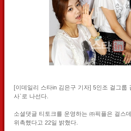
[이데일리 스타in 김은구 기자] 5인조 걸그룹
사`로 나선다.
소셜댓글 티토크를 운영하는 ㈜픽플은 걸스데
위촉했다고 22일 밝혔다.