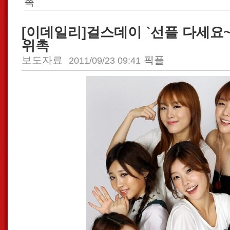
촉
[이데일리]걸스데이 `선플 다세요
위촉
보도자료
픽플
2011/09/23 09:41