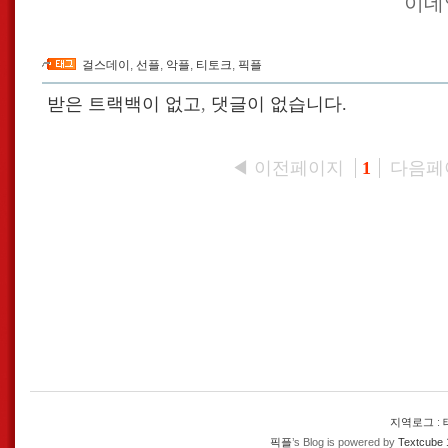
이데
걸스데이
,
선플
,
악플
,
티토크
,
픽플
받은 트랙백이 없고
,
댓글이 없습니다.
◀ 이전페이지
다음페
1
지역로그
:
픽플
’s Blog is powered by
Textcube 1