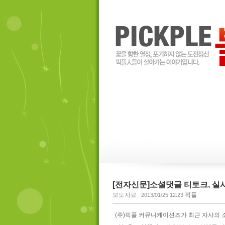
[전자신문]소셜댓글 티토크, 실
보도자료
픽플
2013/01/25 12:23
(주)픽플 커뮤니케이션즈가 최근 자사의 소셜댓글 서