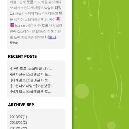
토론
헤럴드경제
하나의 꽃
뮤직비디
티워
오
테크크런치
세계일보
박람회
1.7
특
서울신문티워
재능
한양대학교
픽
허
똥가마
보라매공원
티워.
싸이
플
토크
twar story
이판사판
벤처실전
전략
걸스데이
네티즌광장
전쟁
리랜
티토크
드
노력
자유분방
정유진
fillthat
-[TV리포트] 소셜댓글 서비....
-[전자신문]소셜댓글 티토....
-[세계일보]소셜댓글 티토....
-[프런티어타임스]소셜댓글....
-[세계일보]소셜댓글 티토....
2013/07(1)
2013/01(2)
2012/12(2)