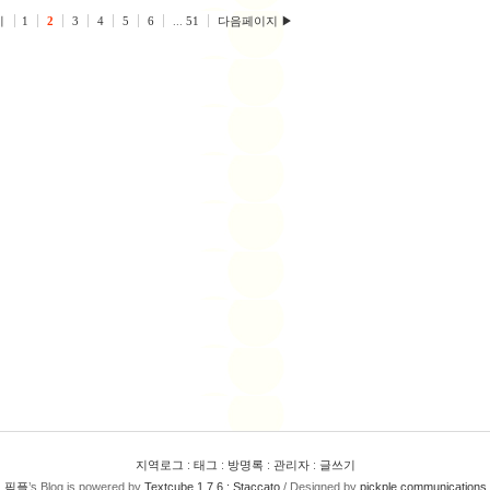
지
1
2
3
4
5
6
...
51
다음페이지 ▶
지역로그
:
태그
:
방명록
:
관리자
:
글쓰기
픽플
’s Blog is powered by
Textcube 1.7.6 : Staccato
/ Designed by
pickple communications