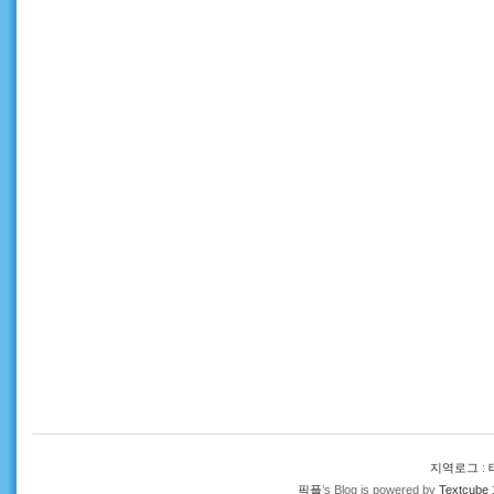
지역로그
:
픽플
’s Blog is powered by
Textcube 1