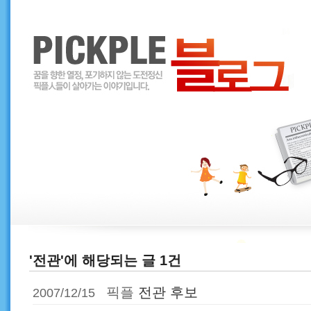
'전관'에 해당되는 글 1건
픽플
전관 후보
2007/12/15